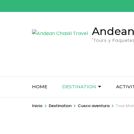
Saltar
al
contenido
Andean 
(presione
Entrar)
"Tours y Paquetes
HOME
DESTINATION
ACTIVI
>
>
>
Inicio
Destination
Cusco aventura
Tour Mon