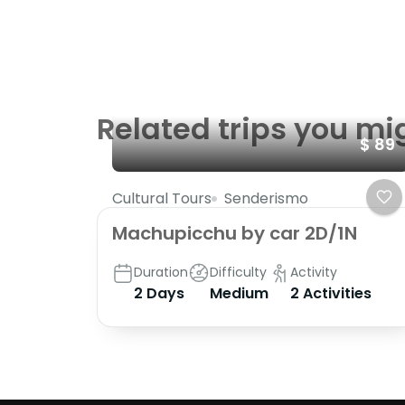
Related trips you mi
$ 89
Cultural Tours
Senderismo
Machupicchu by car 2D/1N
Duration
Difficulty
Activity
2 Days
Medium
2 Activities