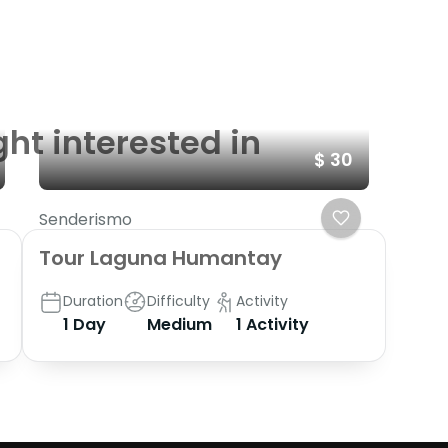
ght interested in
$ 30
Senderismo
Tour Laguna Humantay
Duration
Difficulty
Activity
1 Day
Medium
1 Activity