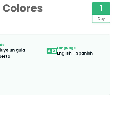
 Colores
1
Day
ide
Language
luye un guia
English - Spanish
perto