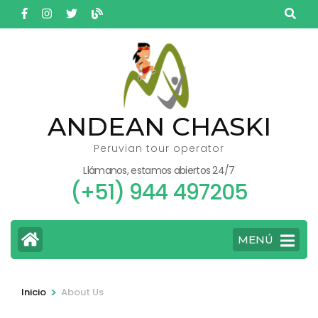
Saltar
al
contenido
(presione
Entrar)
ANDEAN CHASKI
Peruvian tour operator
Llámanos, estamos abiertos 24/7
(+51) 944 497205
MENÚ
>
Inicio
About Us